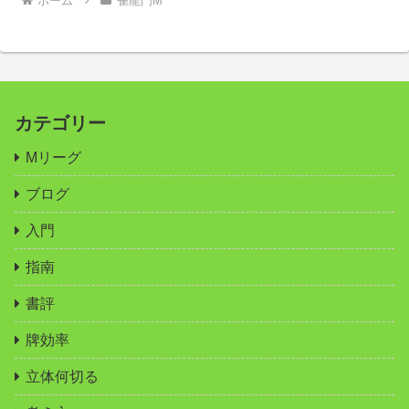
ホーム
雀龍門M
カテゴリー
Mリーグ
ブログ
入門
指南
書評
牌効率
立体何切る