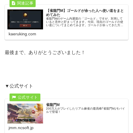
【雀龍門M】ゴールドが余った人へ使い道をまと
めてみた
雀龍門Mのゲーム内通貨の「ゴールド」ですが、対局して
いると意外と貯まってきます。今回、現在のゴールドの使
い道についてまとめてみます。ゴールドが余ってきた方
は、少なからず参考になると思いますので、ご覧くださ
い。ゴールドの使い道使い道①：対局の...
kaeruking.com
最後まで、ありがとうございました！
▼公式サイト
雀龍門M
200万人がプレイしたリアル麻雀の最高峰｢雀龍門M｣モバイ
ルで登場！
jmm.ncsoft.jp