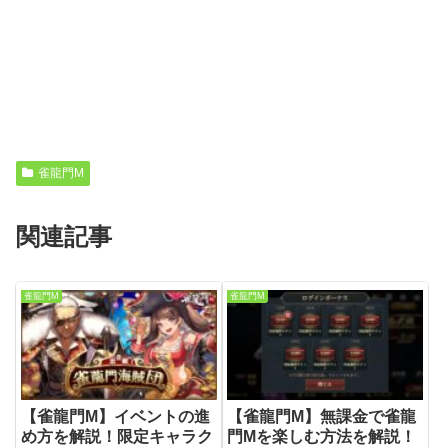
雀龍門M
関連記事
雀龍門M
雀龍門M
【雀龍門M】イベントの進
【雀龍門M】無課金で雀龍
め方を解説！限定キャラク
門Mを楽しむ方法を解説！