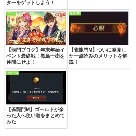
ターをゲットしよう！
ブログ
雀龍門M
【龍門ブログ】年末年始イ
【雀龍門M】ついに発見し
ベント最終戦！黒島一樹を
た一点読みのメリットを解
仲間にせよ！
説！
雀龍門M
【雀龍門M】ゴールドが余
った人へ使い道をまとめて
みた