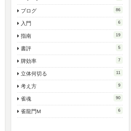
86
ブログ
6
入門
19
指南
5
書評
7
牌効率
11
立体何切る
9
考え方
90
雀魂
6
雀龍門M