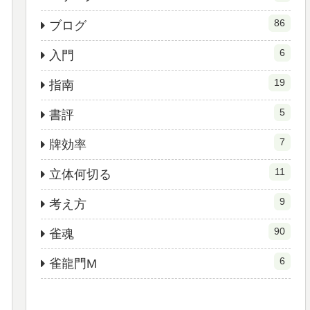
86
ブログ
6
入門
19
指南
5
書評
7
牌効率
11
立体何切る
9
考え方
90
雀魂
6
雀龍門M