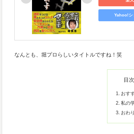
楽天
Yahoo
なんとも、堀プロらしいタイトルですね！笑
目
おす
私の
おわ