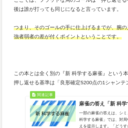
後は誰が打っても同じになると言っています。
つまり、そのゴールの手に仕上げるまでが、腕の
強者弱者の差が付くポイントということです。
この本とは全く別の『新 科学する麻雀』という
押し返せる基準は「良形確定5200点の1シャン
麻雀の答え「新 科
一部の麻雀の答えは、シミ
科学する麻雀」では、対局
えを提示します。「どうす