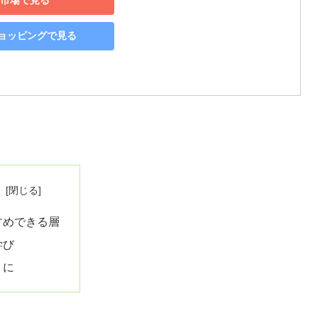
市場で見る
!ショッピングで見る
次
すめできる層
学び
りに