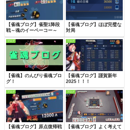
【雀魂ブログ】雀聖1降段
【雀魂ブログ】ほぼ完璧な
戦～魂のイーペーコー～
対局
ブログ
ブログ
【雀魂】のんびり雀魂ブロ
【雀魂ブログ】謹賀新年
グ！
2025！！！
ブログ
ブログ
【雀魂ブログ】原点復帰戦
【雀魂ブログ】よく考えて