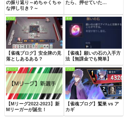
の振り返り～めちゃくちゃ
たら、押せていた…
な押し引き？～
ブログ
雀魂
【雀魂ブログ】安全牌の見
【雀魂】願いの石の入手方
落としあるある？
法【無課金でも簡単】
Mリーグ
ブログ
【Mリーグ2022-2023】新
【雀魂ブログ】鷲巣 vs ア
Mリーガーが誕生！
カギ