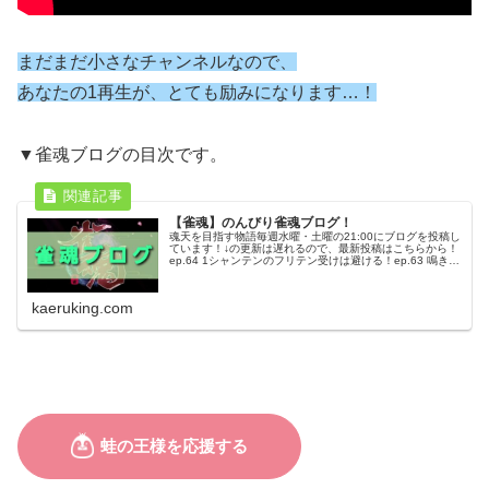
まだまだ小さなチャンネルなので、
あなたの1再生が、とても励みになります…！
▼雀魂ブログの目次です。
【雀魂】のんびり雀魂ブログ！
魂天を目指す物語毎週水曜・土曜の21:00にブログを投稿し
ています！↓の更新は遅れるので、最新投稿はこちらから！
ep.64 1シャンテンのフリテン受けは避ける！ep.63 鳴き手
の場合は良形変化不要？ep.62 MAKAには人の心がない
ep...
kaeruking.com