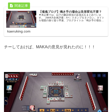
【雀魂ブログ】鳴き手の場合は良形変化不要？
▼本記事では、以下の解説実況の反省点をまとめていま
す。（MAKA全体評価：A+）スタンプ＆タメロン。タイト
ル場面の振り返り早速、ブログタイトル「鳴き手の場合は
良形変化不要？」に関する場面です。さばき手を作ってい
るところです。358m68pの...
kaeruking.com
チーしておけば、MAKAの意見が見れたのに！！！